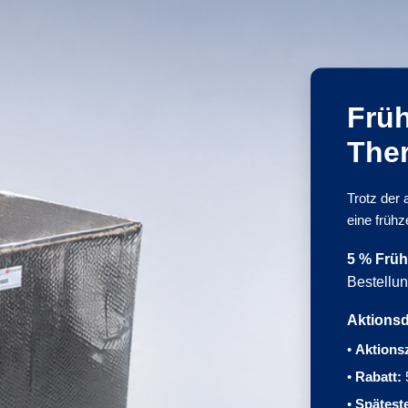
Frü
The
Trotz der
eine frühz
5 % Früh
Bestellun
Aktionsd
•
Aktions
•
Rabatt:
•
Spätest