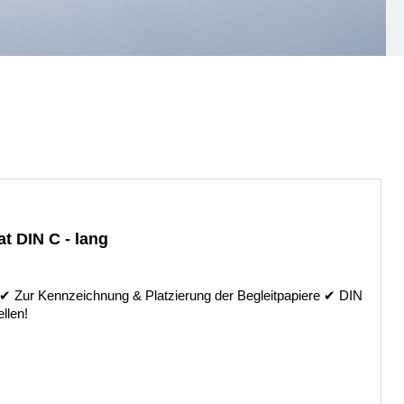
t DIN C - lang
 ✔︎ Zur Kennzeichnung & Platzierung der Begleitpapiere ✔︎ DIN
llen!