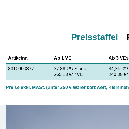
Preisstaffel
Artikelnr.
Ab
1 VE
Ab
3 VEs
3310000377
37,88 €* / Stück
34,34 €* /
265,18 €* / VE
240,39 €*
Preise exkl. MwSt. (unter 250 € Warenkorbwert, Kleinme