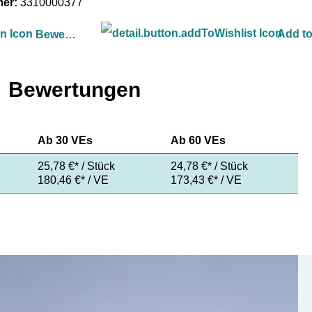
mer:
3310000377
Add to
Bewerten
Bewertungen
Ab
30 VEs
Ab
60 VEs
25,78 €* / Stück
24,78 €* / Stück
180,46 €* / VE
173,43 €* / VE