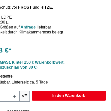
Schutz vor
FROST
und
HITZE.
l: LDPE
200 µ
 Größen auf
Anfrage
lieferbar
keit durch Klimakammertests belegt
haube aus PP/PET mit AL-metallisiert. PE-beschichtet und
8 €*
e Luftpolsterfolie kaschiert.
hutzhaube wird ohne jegliches Hilfsmittel über beladene
sser usw. gestülpt und mittels einer handelsüblichen
 MwSt. (unter 250 € Warenkorbwert,
zusätzlich gesichert.
nzuschlag von 30 €)
tests der technischen Hochschule Schweinfurt sowie des
burg belegen eindeutig die Wirksamkeit hinsichtlich des
stenfrei
tzeschutzes dieses einzigartigen Ladehilfsmittels.
ügbar, Lieferzeit: ca. 5 Tage
nternehmen vertrauen seit über einem Jahrzehnt ihre hitze-
mpfindlichen Güter unseren Thermoschutzhauben an.
Anzahl: Gib den gewünschten Wert ein oder
In den Warenkorb
VE