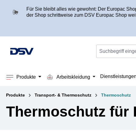
springen
Zur Hauptnavigation springen
Für Sie bleibt alles wie gewohnt: Der Europac Sh
der Shop schrittweise zum DSV Europac Shop weit
Dienstleistunge
Produkte
Arbeitskleidung
Produkte
Transport- & Thermoschutz
Thermoschutz
Thermoschutz für P