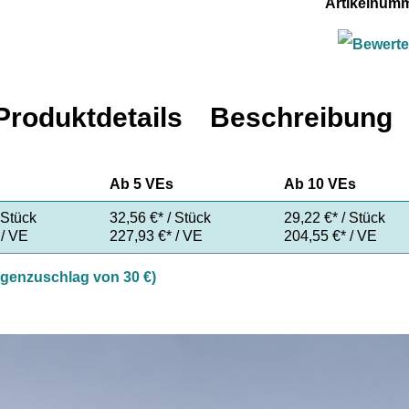
Artikelnum
Produktdetails
Beschreibung
Ab
5 VEs
Ab
10 VEs
 Stück
32,56 €* / Stück
29,22 €* / Stück
 / VE
227,93 €* / VE
204,55 €* / VE
ngenzuschlag von 30 €)