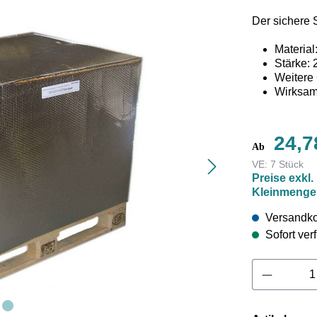
Der sichere 
Materia
Stärke: 
Weitere
Wirksam
Thermoschutz
24,7
auf eine dick
Ab
Die Thermosc
VE:
7 Stück
Paletten, Fä
Preise exkl.
Stretchfolie 
Kleinmenge
Klimakammer
BFSV aus Ham
Versandko
Frost- und Hi
Sofort verf
Namenhafte U
oder frost-e
Produkt 