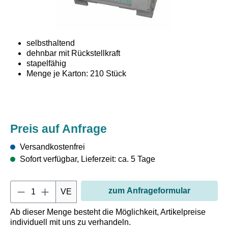
selbsthaltend
dehnbar mit Rückstellkraft
stapelfähig
Menge je Karton: 210 Stück
Unser Gitterbox-Zubehör im Überblick:
Preis auf Anfrage
Auskleidungen Passend für die Innenauskleidung einer
EPAL-Gitterbox bieten wir neuartige, umweltfreundliche
Versandkostenfrei
und patentierte PE-Wellfolien-Ringe an. Das Material ist
Sofort verfügbar, Lieferzeit: ca. 5 Tage
nicht nur feuchtigkeitsresistent sondern auch beständig
gegen Säuren und Laugen und zu 100 % recycelbar.
Außerdem bieten wir Auskleidungen aus Con-Pearl®.
Produkt Anzahl: Gib den gewün
zum Anfrageformular
Durch das stabile und durchstoßsichere Material ist der
VE
Schutz Ihrer Waren gewährleistet. Erhältlich sind diese
Auskleidungen sowohl mit als auch ohne Ladeklappe.
Ab dieser Menge besteht die Möglichkeit, Artikelpreise
Gitterboxauskleidungen ohne Ladeklappe haben eine
individuell mit uns zu verhandeln.