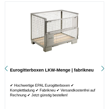
Schützen Sie für wenig Geld Ihre Waren vor Nässe und
Verschmutzung. PE-Seitenfaltensäcke, natürlich
ebenfalls zu 100 % recycelbar. Die Inlays werden einfach
in die Gitterbox gestülpt und bieten so perfekten Schutz.
Abdeckungen
Unsere Abdeckungen bestehen aus 100 % recycelbarer
PE-Folie. Stapelfähig, selbst haltend und dehnbar mit
Rückstellkraft – unsere Folienabdeckungen für EPAL-
Gitterboxen. Die Abdeckung muss einfach über die
Gitterbox gestülpt werden und schützt direkt vor äußeren
Einflüssen wie Staub und Schmutz.
Eurogitterboxen LKW-Menge | fabrikneu
Hauben
Unsere Luftpolster-Schutzhauben für EPAL-Gitterboxen
✔︎ Hochwertige EPAL Eurogitterboxen ✔︎
bieten den Rundumschutz Ihrer Waren. Einfach
Komplettladung ✔︎ Fabrikneu ✔︎ Versandkostenfrei auf
überstülpen und schon sind Ihre Waren optimal vor
Rechnung ✔︎ Jetzt günstig bestellen!
Verschmutzung und Nässe geschützt. Aufgrund des
Rohmaterials sind unsere Hauben mehrfach einsetzbar.