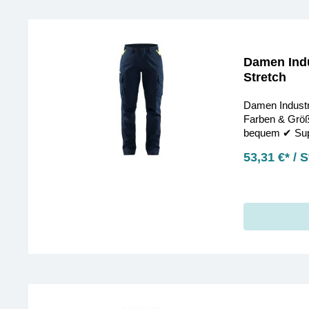
Damen Indu
Stretch
Damen Industri
Farben & Größ
bequem ✔︎ Supe
bestellen!
53,31 €* / 