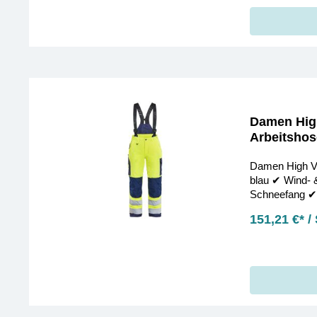
Damen High
Arbeitshos
Damen High Vi
blau ✔︎ Wind- 
Schneefang ✔︎
bestellen!
151,21 €* /