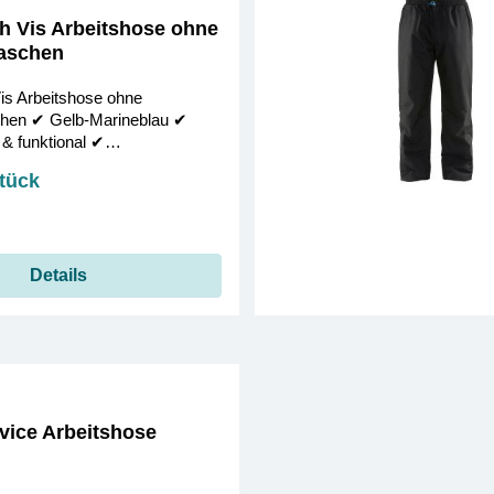
 Vis Arbeitshose ohne
aschen
s Arbeitshose ohne
en ✔︎ Gelb-Marineblau ✔︎
& funktional ✔︎
nd ✔︎ Jetzt bestellen!
Stück
Details
ice Arbeitshose