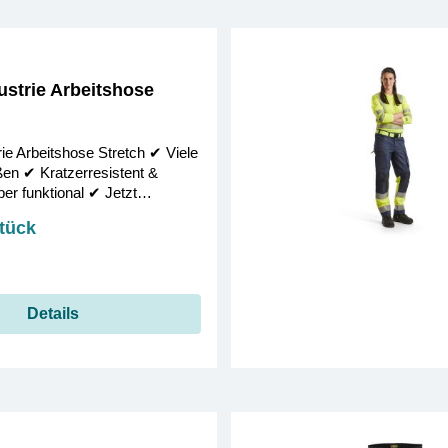
strie Arbeitshose
e Arbeitshose Stretch ✔︎ Viele
en ✔︎ Kratzerresistent &
r funktional ✔︎ Jetzt
Stück
Details