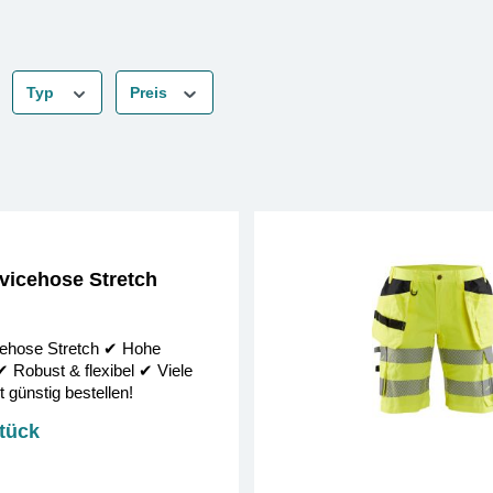
Typ
Preis
vicehose Stretch
hose Stretch ✔︎ Hohe
✔︎ Robust & flexibel ✔︎ Viele
t günstig bestellen!
Stück