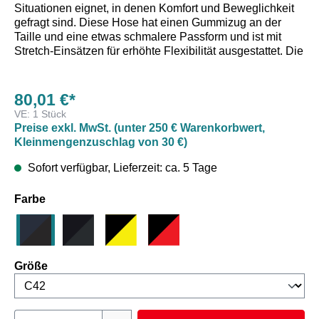
Situationen eignet, in denen Komfort und Beweglichkeit
gefragt sind. Diese Hose hat einen Gummizug an der
Taille und eine etwas schmalere Passform und ist mit
Stretch-Einsätzen für erhöhte Flexibilität ausgestattet. Die
CORDURA®-verstärkten Knie erhöhen die Lebensdauer
der Hose zusätzlich.
80,01 €*
VE:
1 Stück
Preise exkl. MwSt. (unter 250 € Warenkorbwert,
Kleinmengenzuschlag von 30 €)
Sofort verfügbar, Lieferzeit: ca. 5 Tage
auswählen
Farbe
Dunkel Marineblau/Schwarz
Schwarz / Dunkelgrau
Schwarz/Gelb
Schwarz/Rot
auswählen
Größe
Produkt Anzahl: Gib den gewünschten Wert e