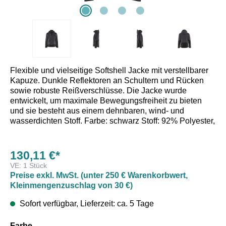
Flexible und vielseitige Softshell Jacke mit verstellbarer
Kapuze. Dunkle Reflektoren an Schultern und Rücken
sowie robuste Reißverschlüsse. Die Jacke wurde
entwickelt, um maximale Bewegungsfreiheit zu bieten
und sie besteht aus einem dehnbaren, wind- und
wasserdichten Stoff. Farbe: schwarz Stoff: 92% Polyester,
8% Elastan, 3-Lagen Softshell, wasserdicht 11.000 mm,
winddicht, atmungsaktiv Ret 20,0, Stretch, 255 g/m²
130,11 €*
Materialien: Taschen: Brusttaschen mit Reißverschluss,
VE:
1 Stück
Vordertaschen mit Reißverschlüssen, Innentaschen
Preise exkl. MwSt. (unter 250 € Warenkorbwert,
Funktionalität: 2-Wege-Stretch, Wind- &
Kleinmengenzuschlag von 30 €)
wasserabweisendes Material, nicht verschweißte Nähte
Frontverschluss: Reißverschluss vorne mit Kinnschutz
Sofort verfügbar, Lieferzeit: ca. 5 Tage
aus Fleece, Robuster Reißverschluss aus Kunststoff
Details: Metallknopf, Abnehmbare, verstellbare Kapuze
auswählen
Farbe