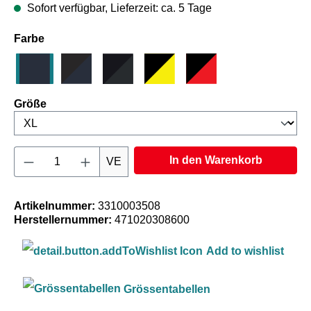
Sofort verfügbar, Lieferzeit: ca. 5 Tage
auswählen
Farbe
Dunkel Marineblau
Schwarz/Dunkel Marineblau
Schwarz/Dunkelgrau
Schwarz/Gelb
Schwarz/Rot
auswählen
Größe
Produkt Anzahl: Gib den gewünschten Wert e
In den Warenkorb
VE
Artikelnummer:
3310003508
Herstellernummer:
471020308600
Add to wishlist
Grössentabellen