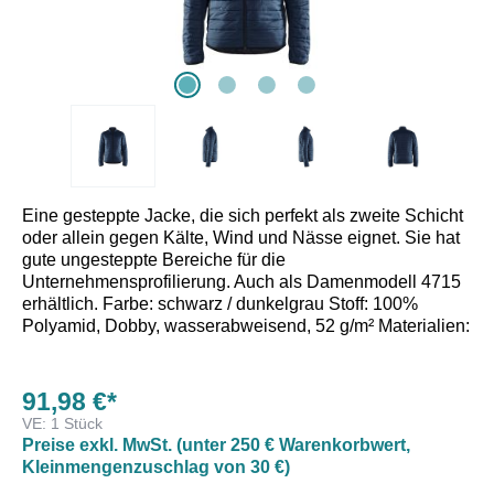
Eine gesteppte Jacke, die sich perfekt als zweite Schicht
oder allein gegen Kälte, Wind und Nässe eignet. Sie hat
gute ungesteppte Bereiche für die
Unternehmensprofilierung. Auch als Damenmodell 4715
erhältlich. Farbe: schwarz / dunkelgrau Stoff: 100%
Polyamid, Dobby, wasserabweisend, 52 g/m² Materialien:
Taschen: Vordertaschen mit Reißverschlüssen
Funktionalität: Seiteneinsätze aus Stetchmaterial,
91,98 €*
Oberkörper und Ärmel warm gefüttert Frontverschluss:
VE:
1 Stück
Reißverschluss aus Kunststoff, Windleiste innen Details:
Preise exkl. MwSt. (unter 250 € Warenkorbwert,
Gute Oberﬂächen für Veredelung Abschluss: Elastischer
Kleinmengenzuschlag von 30 €)
Bund, Ärmelbündchen mit Gummizug