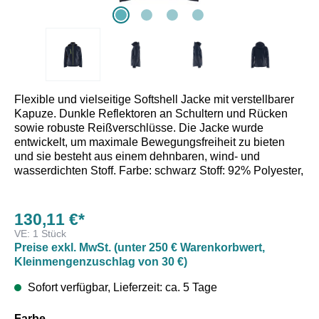
Flexible und vielseitige Softshell Jacke mit verstellbarer
Kapuze. Dunkle Reflektoren an Schultern und Rücken
sowie robuste Reißverschlüsse. Die Jacke wurde
entwickelt, um maximale Bewegungsfreiheit zu bieten
und sie besteht aus einem dehnbaren, wind- und
wasserdichten Stoff. Farbe: schwarz Stoff: 92% Polyester,
8% Elastan, 3-Lagen Softshell, wasserdicht 11.000 mm,
winddicht, atmungsaktiv Ret 20,0, Stretch, 255 g/m²
130,11 €*
Materialien: Taschen: Brusttaschen mit Reißverschluss,
VE:
1 Stück
Vordertaschen mit Reißverschlüssen, Innentaschen
Preise exkl. MwSt. (unter 250 € Warenkorbwert,
Funktionalität: 2-Wege-Stretch, Wind- &
Kleinmengenzuschlag von 30 €)
wasserabweisendes Material, nicht verschweißte Nähte
Frontverschluss: Reißverschluss vorne mit Kinnschutz
Sofort verfügbar, Lieferzeit: ca. 5 Tage
aus Fleece, Robuster Reißverschluss aus Kunststoff
Details: Metallknopf, Abnehmbare, verstellbare Kapuze
auswählen
Farbe