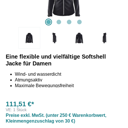
Eine flexible und vielfältige Softshell
Jacke für Damen
Wind- und wasserdicht
Atmungsaktiv
Maximale Bewegungsfreiheit
111,51 €*
Diese Damen Softshell Jacke besitzt eine einstellbare
VE:
1 Stück
Kapuze und einen Zwei-Wege Reißverschluss.
Preise exkl. MwSt. (unter 250 € Warenkorbwert,
Die Jacke wurde entwickelt, um maximale
Kleinmengenzuschlag von 30 €)
Bewegungsfreiheit zu bieten und besteht aus einem Stoff,