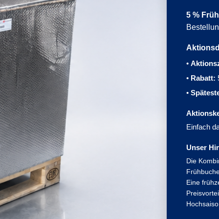
5 % Früh
Bestellun
Aktionsd
•
Aktions
•
Rabatt:
•
Spätest
Aktionsk
Einfach d
Unser Hi
Die Kombi
Frühbucher
Eine frühz
Preisvorte
Hochsaiso