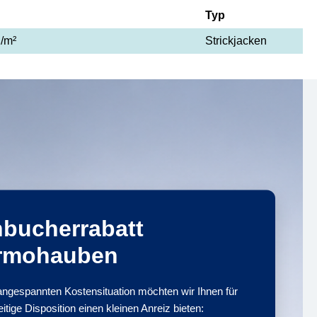
Typ
g/m²
Strickjacken
hbucherrabatt
rmohauben
 angespannten Kostensituation möchten wir Ihnen für
eitige Disposition einen kleinen Anreiz bieten: