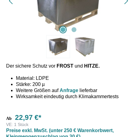
Der sichere Schutz vor
FROST
und
HITZE.
Material: LDPE
Stärke: 200 µ
Weitere Größen auf
Anfrage
lieferbar
Wirksamkeit eindeutig durch Klimakammertests
belegt
22,97 €*
Ab
Thermoschutzhaube aus PP/PET mit AL-metallisiert. PE-
VE:
1 Stück
Preise exkl. MwSt. (unter 250 € Warenkorbwert,
beschichtet und auf eine dicke Luftpolsterfolie kaschiert.
Kleinmengenzuschlag von 30 €)
Die Thermoschutzhaube wird ohne jegliches Hilfsmittel