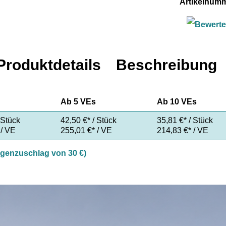
Artikelnum
Produktdetails
Beschreibung
Ab
5 VEs
Ab
10 VEs
 Stück
42,50 €* / Stück
35,81 €* / Stück
 / VE
255,01 €* / VE
214,83 €* / VE
ngenzuschlag von 30 €)