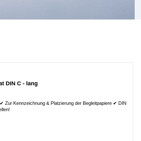
t DIN C - lang
 ✔︎ Zur Kennzeichnung & Platzierung der Begleitpapiere ✔︎ DIN
llen!