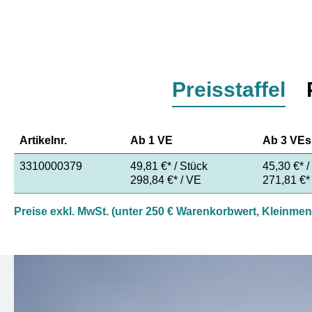
Preisstaffel
Artikelnr.
Ab
1 VE
Ab
3 VEs
3310000379
49,81 €* / Stück
45,30 €* /
298,84 €* / VE
271,81 €*
Preise exkl. MwSt. (unter 250 € Warenkorbwert, Kleinme