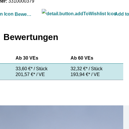
mer:
3310000379
Add to
Bewerten
Bewertungen
Ab
30 VEs
Ab
60 VEs
33,60 €* / Stück
32,32 €* / Stück
201,57 €* / VE
193,94 €* / VE