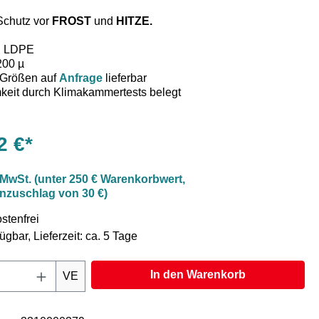
Schutz vor
FROST
und
HITZE.
l: LDPE
200 µ
 Größen auf
Anfrage
lieferbar
keit durch Klimakammertests belegt
haube aus PP/PET mit AL-metallisiert. PE-beschichtet und
2 €*
e Luftpolsterfolie kaschiert.
hutzhaube wird ohne jegliches Hilfsmittel über beladene
sser usw. gestülpt und mittels einer handelsüblichen
 MwSt. (unter 250 € Warenkorbwert,
zusätzlich gesichert.
nzuschlag von 30 €)
tests der technischen Hochschule Schweinfurt sowie des
burg belegen eindeutig die Wirksamkeit hinsichtlich des
stenfrei
tzeschutzes dieses einzigartigen Ladehilfsmittels.
ügbar, Lieferzeit: ca. 5 Tage
nternehmen vertrauen seit über einem Jahrzehnt ihre hitze-
mpfindlichen Güter unseren Thermoschutzhauben an.
Anzahl: Gib den gewünschten Wert ein oder
In den Warenkorb
VE