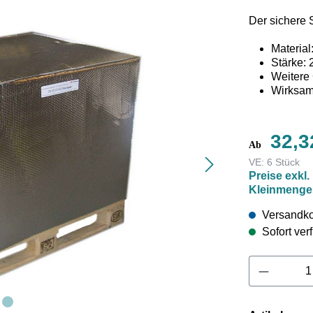
Der sichere 
Materia
Stärke: 
Weitere
Wirksam
Thermoschutz
32,3
auf eine dick
Ab
Die Thermosc
VE:
6 Stück
Paletten, Fä
Preise exkl.
Stretchfolie 
Kleinmenge
Klimakammer
BFSV aus Ham
Versandko
Frost- und Hi
Sofort verf
Namenhafte U
oder frost-e
Produkt 