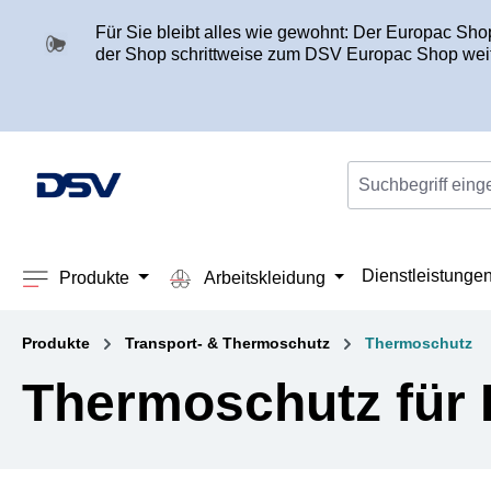
springen
Zur Hauptnavigation springen
Für Sie bleibt alles wie gewohnt: Der Europac Sh
der Shop schrittweise zum DSV Europac Shop weit
Dienstleistunge
Produkte
Arbeitskleidung
Produkte
Transport- & Thermoschutz
Thermoschutz
Thermoschutz für P