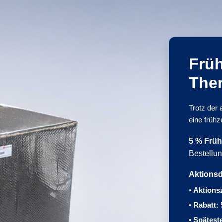
Frü
The
Trotz der
eine frühz
5 % Früh
Bestellun
Aktionsd
•
Aktions
•
Rabatt:
•
Spätest