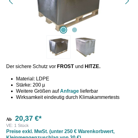
Der sichere Schutz vor
FROST
und
HITZE.
Material: LDPE
Stärke: 200 µ
Weitere Größen auf
Anfrage
lieferbar
Wirksamkeit eindeutig durch Klimakammertests
belegt
20,37 €*
Thermoschutzhaube aus PP/PET mit AL-metallisiert. PE-
Ab
beschichtet und auf eine dicke Luftpolsterfolie kaschiert.
VE:
1 Stück
Preise exkl. MwSt. (unter 250 € Warenkorbwert,
Die Thermoschutzhaube wird ohne jegliches Hilfsmittel
Kleinmengenzuschlag von 30 €)
über beladene Paletten, Fässer usw. gestülpt und mittels