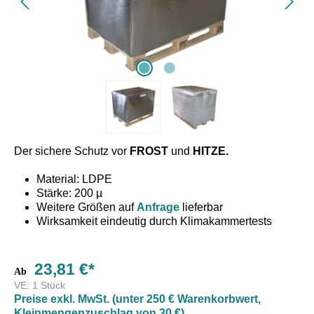
Der sichere Schutz vor
FROST
und
HITZE.
Material: LDPE
Stärke: 200 µ
Weitere Größen auf
Anfrage
lieferbar
Wirksamkeit eindeutig durch Klimakammertests
belegt
23,81 €*
Thermoschutzhaube aus PP/PET mit AL-metallisiert. PE-
Ab
beschichtet und auf eine dicke Luftpolsterfolie kaschiert.
VE:
1 Stück
Preise exkl. MwSt. (unter 250 € Warenkorbwert,
Die Thermoschutzhaube wird ohne jegliches Hilfsmittel
Kleinmengenzuschlag von 30 €)
über beladene Paletten, Fässer usw. gestülpt und mittels